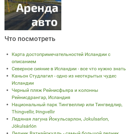
Что посмотреть
Карта достопримечательностей Исландии с
описанием
Северное сияние в Исландии - все что нужно знать
Каньон Студлагил - одно из неоткрытых чудес
Исландии
Черный пляж Рейнисфьяра и колонны
Рейнисдрангар, Исландия
Национальный парк Тингвеллир или Тингведлир,
Thingvellir, Þingvellir
Ледяная лагуна Йокульсарлон, Jokulsarlon,
Jökulsárlón
Ледник Ватнайокудль - самый большой ледник