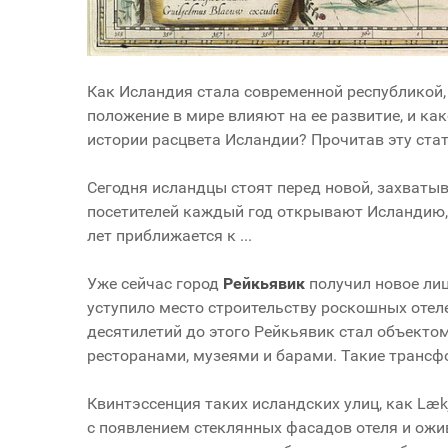
Как Исландия стала современной республикой, 
положение в мире влияют на ее развитие, и ка
истории расцвета Исландии? Прочитав эту ста
Сегодня исландцы стоят перед новой, захваты
посетителей каждый год открывают Исландию,
лет приближается к ...
Уже сейчас город
Рейкьявик
получил новое лиц
уступило место строительству роскошных отеле
десятилетий до этого Рейкьявик стал объекто
ресторанами, музеями и барами. Такие трансф
Квинтэссенция таких исландских улиц, как Lækj
с появлением стеклянных фасадов отеля и ожи