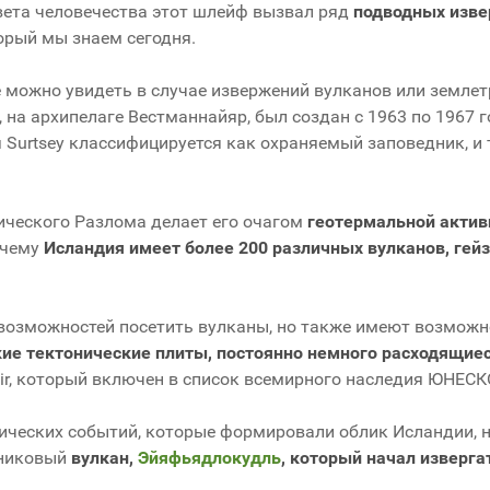
вета человечества этот шлейф вызвал ряд
подводных изве
торый мы знаем сегодня.
 можно увидеть в случае извержений вулканов или землет
на архипелаге Вестманнайяр, был создан с 1963 по 1967 го
 Surtsey классифицируется как охраняемый заповедник, и 
ического Разлома делает его очагом
геотермальной актив
очему
Исландия имеет более 200 различных вулканов, гейз
 возможностей посетить вулканы, но также имеют возмож
ие тектонические плиты, постоянно немного расходящие
lir, который включен в список всемирного наследия ЮНЕСК
ических событий, которые формировали облик Исландии, н
дниковый
вулкан,
Эйяфьядлокудль
, который начал изверга