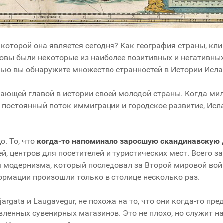
которой она является сегодня? Как география страны, кли
ковы были некоторые из наиболее позитивных и негативных
тью вы обнаружите множество странностей в Истории Исла
вающей главой в истории своей молодой страны. Когда ми
 постоянный поток иммиграции и городское развитие, Ис
о. То, что
когда-то напоминало заросшую скандинавскую
й, центров для посетителей и туристических мест. Всего з
м модернизма, который последовал за Второй мировой войн
ормации произошли только в столице несколько раз.
argata и Laugavegur, не похожа на то, что они когда-то пр
вленных сувенирных магазинов. Это не плохо, но служит 