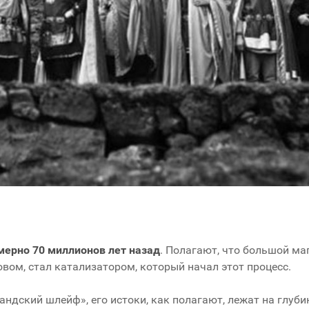
ерно 70 миллионов лет назад
. Полагают, что большой м
вом, стал катализатором, который начал этот процесс.
ндский шлейф», его истоки, как полагают, лежат на глуби