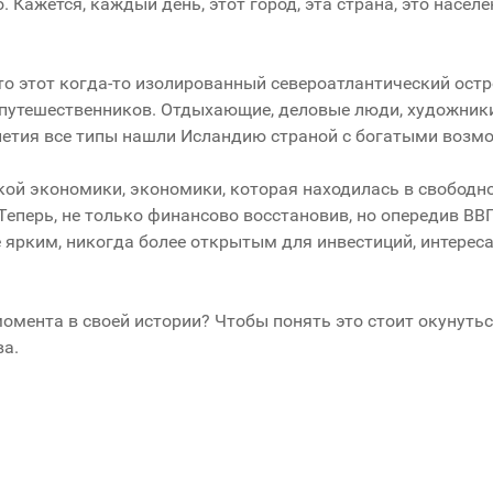
 Кажется, каждый день, этот город, эта страна, это населе
что этот когда-то изолированный североатлантический остр
путешественников. Отдыхающие, деловые люди, художники
илетия все типы нашли Исландию страной с богатыми воз
ой экономики, экономики, которая находилась в свободн
 Теперь, не только финансово восстановив, но опередив ВВ
 ярким, никогда более открытым для инвестиций, интереса
омента в своей истории? Чтобы понять это стоит окунутьс
ва.