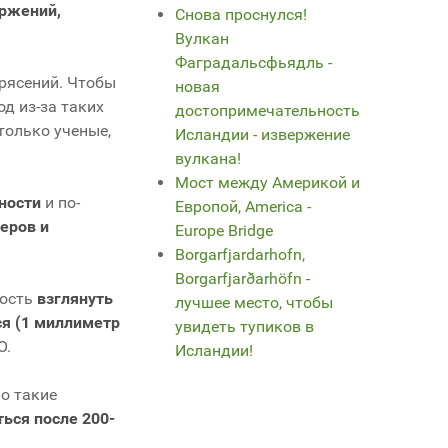
ржений,
Снова проснулся!
Вулкан
Фаградальсфьядль -
рясений. Чтобы
новая
д из-за таких
достопримечательность
только ученые,
Исландии - извержение
вулкана!
Мост между Америкой и
ности
и по-
Европой, America -
еров и
Europe Bridge
Borgarfjardarhofn,
Borgarfjarðarhöfn -
ность
взглянуть
лучшее место, чтобы
ся (1 миллиметр
увидеть тупиков в
О.
Исландии!
о такие
ться после 200-