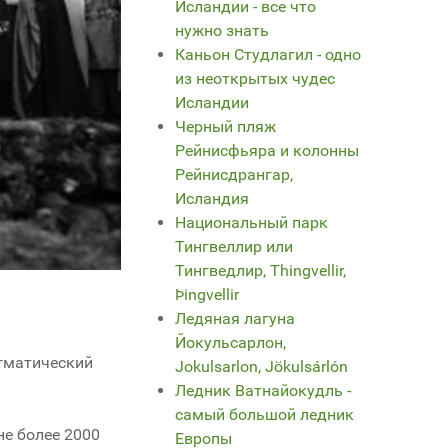
Исландии - все что
нужно знать
Каньон Студлагил - одно
из неоткрытых чудес
Исландии
Черный пляж
Рейнисфьяра и колонны
Рейнисдрангар,
Исландия
Национальный парк
Тингвеллир или
Тингведлир, Thingvellir,
Þingvellir
Ледяная лагуна
Йокульсарлон,
агматический
Jokulsarlon, Jökulsárlón
Ледник Ватнайокудль -
самый большой ледник
не более 2000
Европы