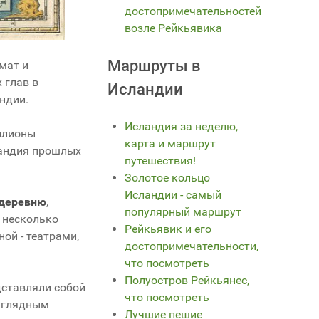
достопримечательностей
возле Рейкьявика
Маршруты в
мат и
 глав в
Исландии
ндии.
Исландия за неделю,
ллионы
карта и маршрут
ландия прошлых
путешествия!
Золотое кольцо
Исландии - самый
 деревню
,
популярный маршрут
а несколько
Рейкьявик и его
ой - театрами,
достопримечательности,
что посмотреть
Полуостров Рейкьянес,
едставляли собой
что посмотреть
наглядным
Лучшие пешие