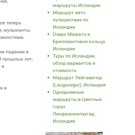
ние,
маршруты Исландии
Маршрут авто
путешествия по
ов теперь
Исландии
, музыканты,
Озеро Мюватн и
можностями.
Бриллиантовое кольцо
Исландии
ом падении в
Туры по Исландии,
П прошлых лет,
обзор вариантов и
 и
стоимость
Маршрут Лейгавегюр
(Laugavegur), Исландия
я в
Однодневные
маршруты в Цветных
горах
Ландманналаугар,
Исландия