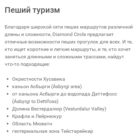
Пеший туризм
Благодаря широкой сети пеших маршрутов различной
длины и сложности, Diamond Circle предлагает
отличные возможности пеших прогулок для всех. И те,
кто ищет короткие и легкие маршруты, и те, кто хочет
заняться длинными и сложными трассами, найдут
что-то подходящее:
Окрестности Хусавика
каньон Асбырги (Ásbyrgi area)
от каньона Асбырги до водопада Деттифосс
(Ásbyrgi to Dettifoss)
Долина Вестердалюр (Vesturdalur Valley)
Крафла и Лейрнюкур
Область Мюватн
геотермальная зона Тейстарейкир