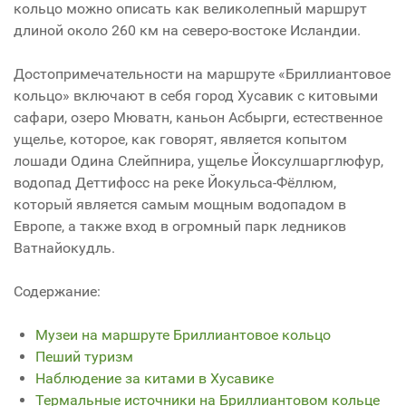
кольцо можно описать как великолепный маршрут
длиной около 260 км на северо-востоке Исландии.
Достопримечательности на маршруте «Бриллиантовое
кольцо» включают в себя город Хусавик с китовыми
сафари, озеро Мюватн, каньон Асбырги, естественное
ущелье, которое, как говорят, является копытом
лошади Одина Слейпнира, ущелье Йоксулшарглюфур,
водопад Деттифосс на реке Йокульса-Фёллюм,
который является самым мощным водопадом в
Европе, а также вход в огромный парк ледников
Ватнайокудль.
Содержание:
Музеи на маршруте Бриллиантовое кольцо
Пеший туризм
Наблюдение за китами в Хусавике
Термальные источники на Бриллиантовом кольце