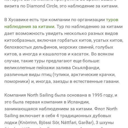
визита по Diamond Circle, это наблюдение за китами.
В Хусавике есть три компании по организации
туров
наблюдения за китами
. Тур по наблюдению за китами
дает возможность увидеть несколько разных видов
китообразных, включая горбатых китов, усатых китов,
белохвостых дельфинов, морских свиней, голубых
китов, а иногда и кашалотов и касаток. Во всяком
случае, такие туры предлагают еще больше:
великолепные пейзажи залива Скьялфанди,
различные виды птиц (тупики, арктические крачки,
поморники) и, иногда, заезды в естественные гавани.
Компания North Sailing была основана в 1995 году, и
это была первая компания в Исландии,
занимающаяся наблюдением за китами. Флот North
Sailing включает в себя 4 традиционных дубовых
лодки (Knörrinn, Bjössi Sör, Náttfari, Garðar), 3 шхуны