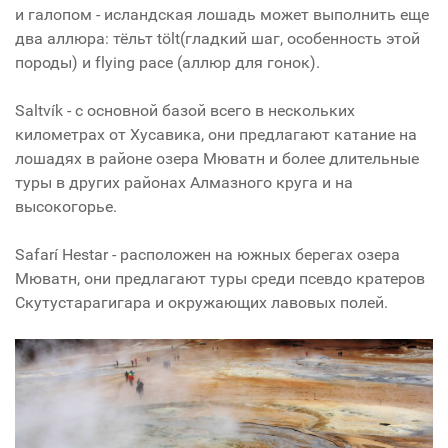
и галопом - исландская лошадь может выполнить еще
два аллюра: тёльт tölt(гладкий шаг, особенность этой
породы) и
flying pace
(аллюр для гонок).
Saltvík - с основной базой всего в нескольких
километрах от Хусавика, они предлагают катание на
лошадях в районе озера Мюватн и более длительные
туры в других районах Алмазного круга и на
высокогорье.
Safarí Hestar - расположен на южных берегах озера
Мюватн, они предлагают туры среди псевдо кратеров
Скутустарагигара и окружающих лавовых полей.