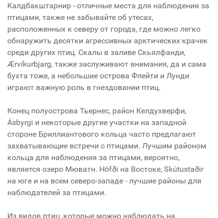
Калдбакштарнир - отличные места для наблюдения за
птицами, также не забывайте об утесах,
расположенных к северу от города, где можно легко
обнаружить десятки агрессивных арктических крачек
среди других птиц. Скалы в заливе Скьялфанди,
Ærvíkurbjarg, также заслуживают внимания, да и сама
бухта тоже, а небольшие острова Флейти и Лунди
играют важную роль в гнездовании птиц.
Конец полуострова Тьернес, район Келдухверфи,
Ásbyrgi и некоторые другие участки на западной
стороне Бриллиантового кольца часто предлагают
захватывающие встречи с птицами. Лучшим районом
кольца для наблюдения за птицами, вероятно,
является озеро Мюватн. Höfði на Востоке, Skútustaðir
на юге и на всем северо-западе - лучшие районы для
наблюдателей за птицами.
Из видов птиц, которые можно наблюдать на