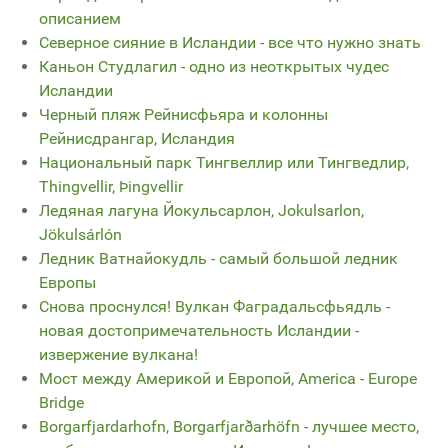
описанием
Северное сияние в Исландии - все что нужно знать
Каньон Студлагил - одно из неоткрытых чудес
Исландии
Черный пляж Рейнисфьяра и колонны
Рейнисдрангар, Исландия
Национальный парк Тингвеллир или Тингведлир,
Thingvellir, Þingvellir
Ледяная лагуна Йокульсарлон, Jokulsarlon,
Jökulsárlón
Ледник Ватнайокудль - самый большой ледник
Европы
Снова проснулся! Вулкан Фаградальсфьядль -
новая достопримечательность Исландии -
извержение вулкана!
Мост между Америкой и Европой, America - Europe
Bridge
Borgarfjardarhofn, Borgarfjarðarhöfn - лучшее место,