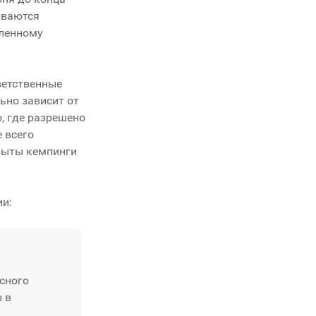
ываются
вленному
ветственные
ьно зависит от
, где разрешено
 всего
крыты кемпинги
ии:
асного
ы в