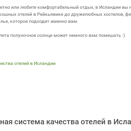
жетно или любите комфортабельный отдых, в Исландии вы 
кошных отелей в Рейкьявике до дружелюбных хостелов, ф
лье, которое подходит именно вам.
и лета полуночное солнце может немного вам помешать :)
чества отелей в Исландии
ная система качества отелей в Исл