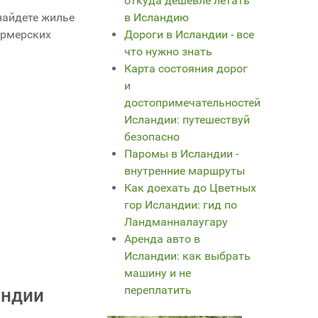
откуда дешевле летать
в Исландию
найдете жилье
Дороги в Исландии - все
ермерских
что нужно знать
Карта состояния дорог
и
достопримечательностей
Исландии: путешествуй
безопасно
Паромы в Исландии -
внутренние маршруты
Как доехать до Цветных
гор Исландии: гид по
Ландманналаугару
Аренда авто в
Исландии: как выбрать
машину и не
переплатить
андии