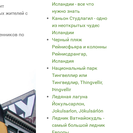
Исландии - все что
ит
нужно знать
ых жителей с
Каньон Студлагил - одно
из неоткрытых чудес
Исландии
енников по
Черный пляж
Рейнисфьяра и колонны
Рейнисдрангар,
Исландия
Национальный парк
Тингвеллир или
Тингведлир, Thingvellir,
Þingvellir
Ледяная лагуна
Йокульсарлон,
Jokulsarlon, Jökulsárlón
Ледник Ватнайокудль -
самый большой ледник
Европы