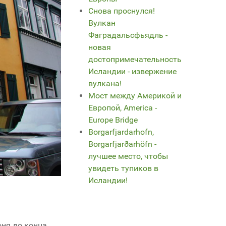
Снова проснулся!
Вулкан
Фаградальсфьядль -
новая
достопримечательность
Исландии - извержение
вулкана!
Мост между Америкой и
Европой, America -
Europe Bridge
Borgarfjardarhofn,
Borgarfjarðarhöfn -
лучшее место, чтобы
увидеть тупиков в
Исландии!
юня до конца