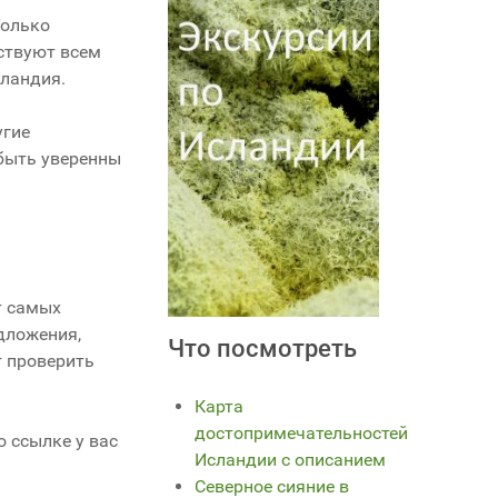
Только
ствуют всем
сландия.
угие
 быть уверенны
т самых
дложения,
Что посмотреть
т проверить
Карта
достопримечательностей
о ссылке у вас
Исландии с описанием
Северное сияние в