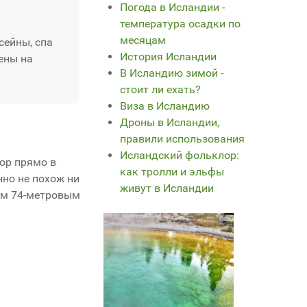
Погода в Исландии -
температура осадки по
месяцам
сейны, спа
История Исландии
ены на
В Исландию зимой -
стоит ли ехать?
Виза в Исландию
Дроны в Исландии,
правили использования
Исландский фольклор:
ор прямо в
как тролли и эльфы
но не похож ни
живут в Исландии
рым 74-метровым