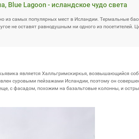
а, Blue Lagoon - исландское чудо света
но из самых популярных мест в Исландии. Термальные бас
ругое не оставят равнодушным ни одного из посетителей. Ц
кьявика является Халльгримскиркья, возвышающийся соб
овлен суровыми пейзажами Исландии, поэтому он совершен
 еще, с фасадом, похожим на базальтовые колонны, и ост