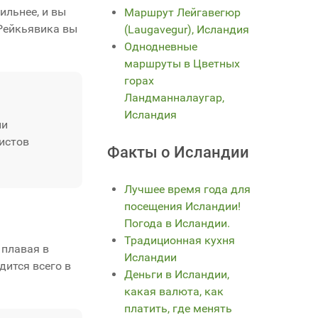
ильнее, и вы
Маршрут Лейгавегюр
 Рейкьявика вы
(Laugavegur), Исландия
Однодневные
маршруты в Цветных
горах
Ландманналаугар,
Исландия
ии
ристов
Факты о Исландии
Лучшее время года для
посещения Исландии!
Погода в Исландии.
Традиционная кухня
 плавая в
Исландии
дится всего в
Деньги в Исландии,
какая валюта, как
платить, где менять