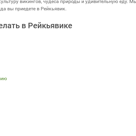
культуру викингов, чудеса природы и удивительную еду. М
гда вы приедете в Рейкьявик.
елать в Рейкьявике
сию