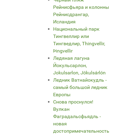
Рейнисфьяра и колонны
Рейнисдрангар,
Исландия
Национальный парк
Тингвеллир или
Тингведлир, Thingvellir,
Þingvellir
Ледяная лагуна
Йокульсарлон,
Jokulsarlon, Jökulsárlón
Ледник Ватнайокудль -
самый большой ледник
Европы
Снова проснулся!
Вулкан
Фаградальсфьядль -
новая
достопримечательность