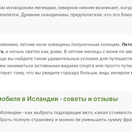
м исландским легендам, северное сияние возникает, когд
еселятся. Древние скандинавы, предполагали, что это блес
 сиянием, летние ночи освещены полуночным солнцем.
Лето
та
, и ночью светло как днем. В летние месяцы с июня по ав
 еще вы найдете такие удивительные условия для путешеств
ием заниматься активными видами спорта или просто путе
твует тому, что вы увидите гораздо больше, ведь вечером
мобиля в Исландии - советы и отзывы
Исландии - как выбрать подходящее авто, какая стоимост
 брать полную страховку и можно ли уменьшить сумму фр