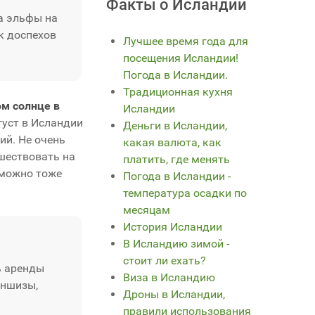
Факты о Исландии
а эльфы на
к доспехов
Лучшее время года для
посещения Исландии!
Погода в Исландии.
Традиционная кухня
м солнце в
Исландии
густ в Исландии
Деньги в Исландии,
ий. Не очень
какая валюта, как
шествовать на
платить, где менять
 можно тоже
Погода в Исландии -
температура осадки по
месяцам
История Исландии
В Исландию зимой -
стоит ли ехать?
ь аренды
Виза в Исландию
аншизы,
Дроны в Исландии,
правили использования