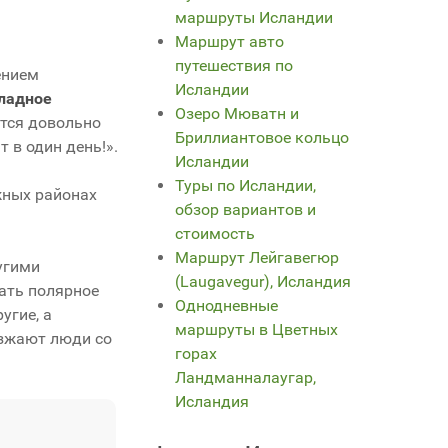
маршруты Исландии
Маршрут авто
путешествия по
ением
Исландии
ладное
Озеро Мюватн и
ется довольно
Бриллиантовое кольцо
 в один день!».
Исландии
Туры по Исландии,
жных районах
обзор вариантов и
стоимость
Маршрут Лейгавегюр
угими
(Laugavegur), Исландия
ать полярное
Однодневные
угие, а
маршруты в Цветных
езжают люди со
горах
Ландманналаугар,
Исландия