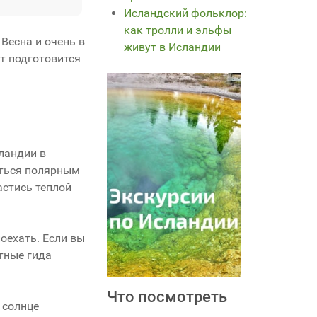
Исландский фольклор:
как тролли и эльфы
 Весна и очень в
живут в Исландии
т подготовится
сландии в
ваться полярным
астись теплой
оехать. Если вы
ытные гида
Что посмотреть
о солнце