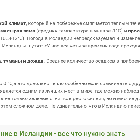
кой климат
, который на побережье смягчается теплым теч
ая сырая зима
(средняя температура в январе -1°С) и
прох
+10…+12°С). Погода в Исландии непредсказуемая и изменя
 Исландцы шутят: «У нас все четыре времени года проходят
а, туманы и дожди.
Среднее количество осадков в прибре
 0 °C,а это довольно тепло особенно если сравнивать с др
 является одним из лучших мест в мире, где можно наблюд
 не только зеленые огни полярного сияния, но и многие др
в этом сложном деле. Не удивительно, что в Исландию при
ние в Исландии - все что нужно знать