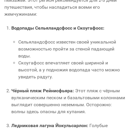
пейзажей. Этот регион рекомендуется для 2-3 дней
путешествия, чтобы насладиться всеми его
жемчужинами:
Водопады Сельяландсфосс и Скоугафосс:
Сельяландсфосс известен своей уникальной
возможностью пройти за стеной падающей
воды.
Скоугафосс впечатляет своей шириной и
высотой, а у подножия водопада часто можно
увидеть радугу.
Чёрный пляж Рейнисфьяра:
Этот пляж с чёрным
вулканическим песком и базальтовыми колоннами
выглядит совершенно неземным. Осторожно:
волны здесь опасны для купания.
Ледниковая лагуна Йокульсарлон:
Голубые