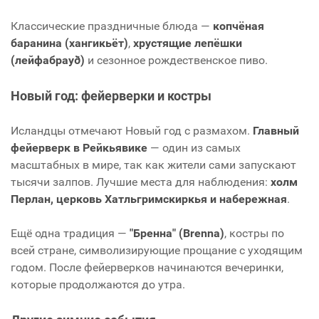
Классические праздничные блюда —
копчёная
баранина (хангикьёт)
,
хрустящие лепёшки
(лейфабрауð)
и сезонное рождественское пиво.
Новый год: фейерверки и костры
Исландцы отмечают Новый год с размахом.
Главный
фейерверк в Рейкьявике
— один из самых
масштабных в мире, так как жители сами запускают
тысячи залпов. Лучшие места для наблюдения:
холм
Перлан, церковь Хатльгримскиркья и набережная
.
Ещё одна традиция —
"Бренна" (Brenna)
, костры по
всей стране, символизирующие прощание с уходящим
годом. После фейерверков начинаются вечеринки,
которые продолжаются до утра.