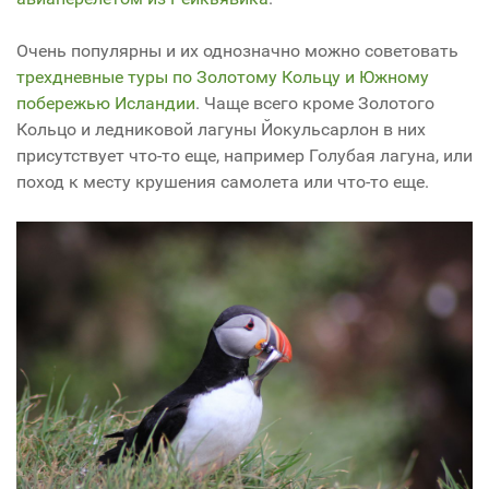
Очень популярны и их однозначно можно советовать
трехдневные туры по Золотому Кольцу и Южному
побережью Исландии
. Чаще всего кроме Золотого
Кольцо и ледниковой лагуны Йокульсарлон в них
присутствует что-то еще, например Голубая лагуна, или
поход к месту крушения самолета или что-то еще.