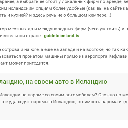
ранее, а выбрать ее стоит у локальных фирм по аренде, ве
ким исландским опциям более удобные (как вы на сайте как
ть и кухней? и здесь речь не о большом кемпере...)
атор местных да и международных фирм (чего уж таить) и
ивительной стране -
guidetoiceland.is
строва и на юге, а еще на западе и на востоке, но так ка
льзоваться прокатом машины прямо из аэропорта Кефлавик
иант может пригодится.
ландию, на своем авто в Исландию
 Исландии на пароме со своим автомобилем? Сложно но мо
 откуда ходят паромы в Исландию, стоимость парома и гд