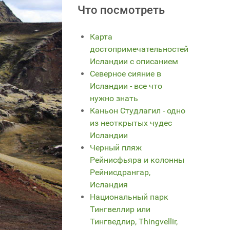
Что посмотреть
Карта
достопримечательностей
Исландии с описанием
Северное сияние в
Исландии - все что
нужно знать
Каньон Студлагил - одно
из неоткрытых чудес
Исландии
Черный пляж
Рейнисфьяра и колонны
Рейнисдрангар,
Исландия
Национальный парк
Тингвеллир или
Тингведлир, Thingvellir,