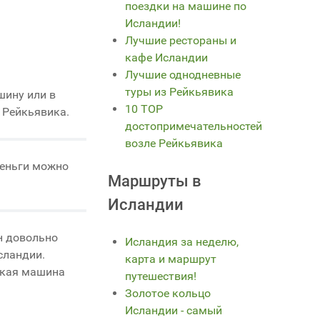
поездки на машине по
Исландии!
Лучшие рестораны и
кафе Исландии
Лучшие однодневные
туры из Рейкьявика
шину или в
10 TOP
 Рейкьявика.
достопримечательностей
возле Рейкьявика
деньги можно
Маршруты в
Исландии
он довольно
Исландия за неделю,
сландии.
карта и маршрут
такая машина
путешествия!
Золотое кольцо
Исландии - самый