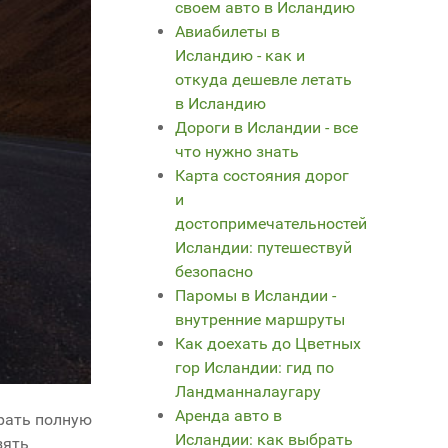
своем авто в Исландию
Авиабилеты в
Исландию - как и
откуда дешевле летать
в Исландию
Дороги в Исландии - все
что нужно знать
Карта состояния дорог
и
достопримечательностей
Исландии: путешествуй
безопасно
Паромы в Исландии -
внутренние маршруты
Как доехать до Цветных
гор Исландии: гид по
Ландманналаугару
Аренда авто в
брать полную
Исландии: как выбрать
зять