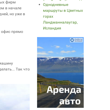
орых фирм
Однодневные
ом в начале
маршруты в Цветных
ней, но уже в
горах
Ландманналаугар,
Исландия
й офис прямо
 машину
елать... Так что