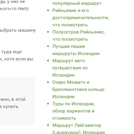
дь у них не
популярный маршрут
ого-то Hertz
Рейкьявик и его
достопримечательности,
что посмотреть
 выбрать машину
Полуостров Рейкьянес,
что посмотреть
Лучшие пешие
к туда еще
маршруты Исландии
, хотя если вы
Маршрут авто
путешествия по
Исландии
Озеро Мюватн и
Бриллиантовое кольцо
Исландии
жно, в этой
Туры по Исландии,
е купить
обзор вариантов и
стоимость
Маршрут Лейгавегюр
(Laugavegur), Исландия