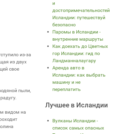
и
достопримечательностей
Исландии: путешествуй
безопасно
Паромы в Исландии -
внутренние маршруты
Как доехать до Цветных
гор Исландии: гид по
ступило из-за
Ландманналаугару
щая из двух
Аренда авто в
щей свое
Исландии: как выбрать
машину и не
переплатить
водяной пыли,
радугу.
Лучшее в Исландии
им видом на
проходит
Вулканы Исландии -
долина
список самых опасных