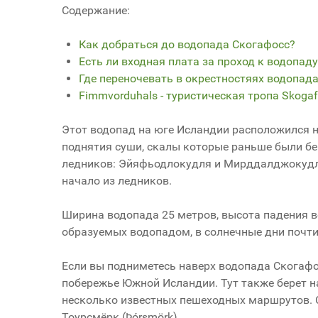
Содержание:
Как добраться до водопада Скогафосс?
Есть ли входная плата за проход к водопаду
Где переночевать в окрестностяях водопад
Fimmvorduhals - туристическая тропа Skoga
Этот водопад на юге Исландии расположился на
поднятия суши, скалы которые раньше были бер
ледников: Эйяфьодлокудля и Мирддалджокудля.
начало из ледников.
Ширина водопада 25 метров, высота падения в
образуемых водопадом, в солнечные дни почти
Если вы подниметесь наверх водопада Скогафо
побережье Южной Исландии. Тут также берет н
несколько известных пешеходных маршрутов. 
Тоурсмёрк (Þórsmörk).