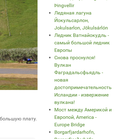
Þingvellir
Ледяная лагуна
Йокульсарлон,
Jokulsarlon, Jökulsárlón
Ледник Ватнайокудль -
самый большой ледник
Европы
Снова проснулся!
Вулкан
Фаградальсфьядль -
новая
достопримечательность
Исландии - извержение
вулкана!
Мост между Америкой и
Европой, America -
ебольшую плату.
Europe Bridge
Borgarfjardarhofn,