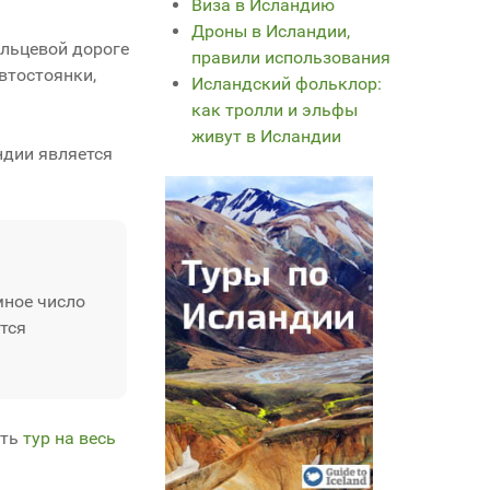
Виза в Исландию
Дроны в Исландии,
кольцевой дороге
правили использования
автостоянки,
Исландский фольклор:
как тролли и эльфы
живут в Исландии
ндии является
мное число
ется
ать
тур на весь