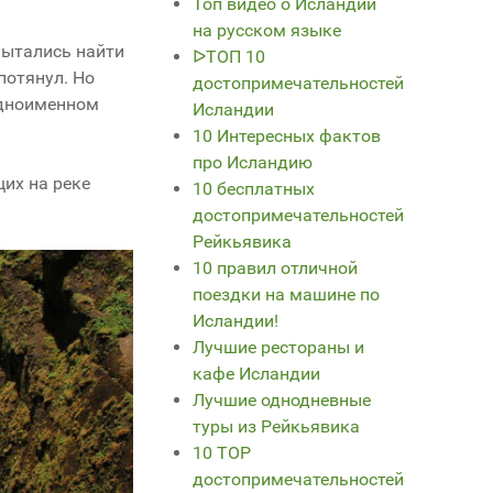
Топ видео о Исландии
на русском языке
пытались найти
ᐅТОП 10
потянул. Но
достопримечательностей
одноименном
Исландии
10 Интересных фактов
про Исландию
щих на реке
10 бесплатных
достопримечательностей
Рейкьявика
10 правил отличной
поездки на машине по
Исландии!
Лучшие рестораны и
кафе Исландии
Лучшие однодневные
туры из Рейкьявика
10 TOP
достопримечательностей