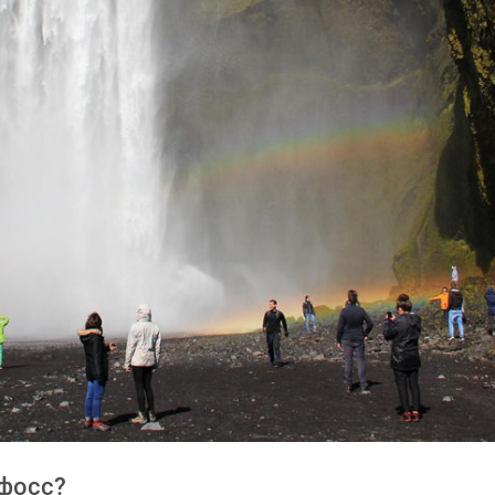
афосс?