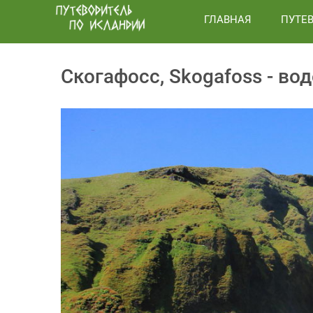
ГЛАВНАЯ
ПУТЕ
Скогафосс, Skogafoss - во