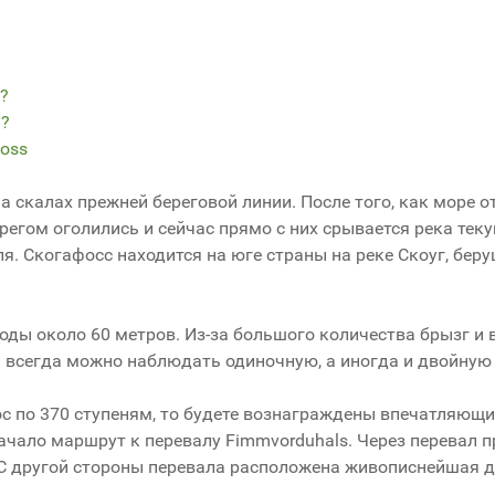
?
а?
foss
 скалах прежней береговой линии. После того, как море от
егом оголились и сейчас прямо с них срывается река теку
 Скогафосс находится на юге страны на реке Скоуг, беру
оды около 60 метров.
Из-за
большого количества брызг и 
 всегда можно наблюдать одиночную, а иногда и двойную 
с по 370 ступеням, то будете вознаграждены впечатляющ
ачало маршрут к перевалу Fimmvorduhals. Ч
ерез перевал 
С другой стороны перевала расположена живописнейшая 