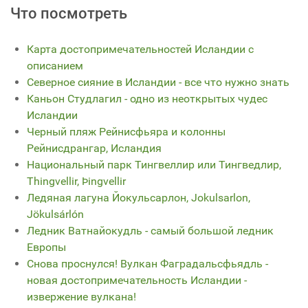
Что посмотреть
Карта достопримечательностей Исландии с
описанием
Северное сияние в Исландии - все что нужно знать
Каньон Студлагил - одно из неоткрытых чудес
Исландии
Черный пляж Рейнисфьяра и колонны
Рейнисдрангар, Исландия
Национальный парк Тингвеллир или Тингведлир,
Thingvellir, Þingvellir
Ледяная лагуна Йокульсарлон, Jokulsarlon,
Jökulsárlón
Ледник Ватнайокудль - самый большой ледник
Европы
Снова проснулся! Вулкан Фаградальсфьядль -
новая достопримечательность Исландии -
извержение вулкана!